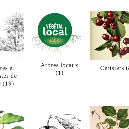
Arbres locaux
res et
Cerisiers
(
(1)
stes de
e
(19)