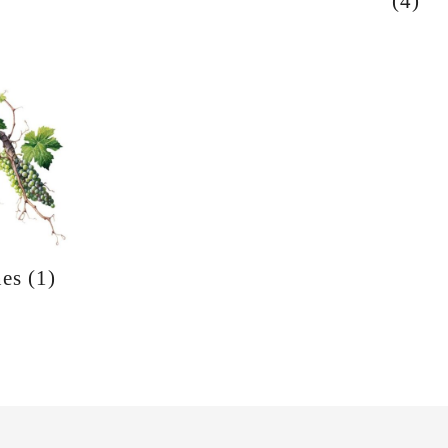
(4)
nes
(1)