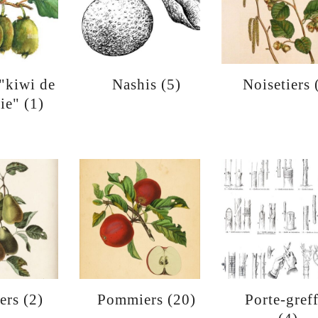
"kiwi de
Nashis
(5)
Noisetiers
rie"
(1)
iers
(2)
Pommiers
(20)
Porte-gref