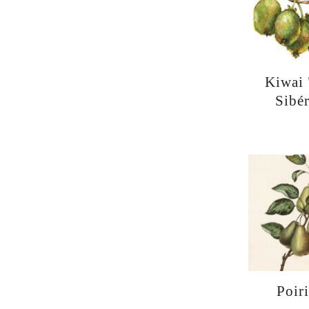
Kiwai 
Sibé
Poir