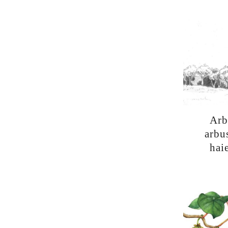
Arb
arbu
hai