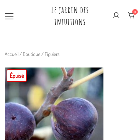
Skip
le jardin des
to
0
intuitions
content
Accueil
/
Boutique
/
Figuiers
Épuisé