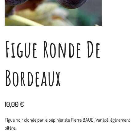
Figue Ronde De
Bordeaux
10,00
€
Figue noir clonée par le pépiniériste Pierre BAUD. Variété légèrement
bifère.