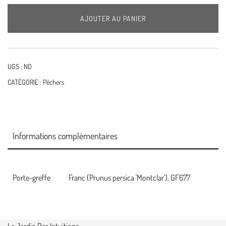
grosse
AJOUTER AU PANIER
mignonne
UGS :
ND
CATÉGORIE :
Pêchers
Informations complémentaires
Porte-greffe
Franc (Prunus persica 'Montclar'), GF677
Le Jardin Des Intuitions