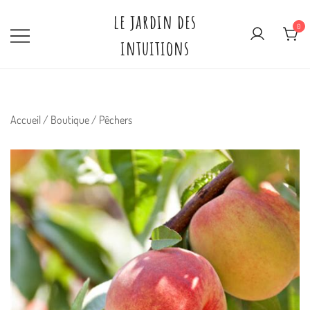
Skip
le jardin des
to
0
intuitions
content
Accueil
/
Boutique
/
Pêchers